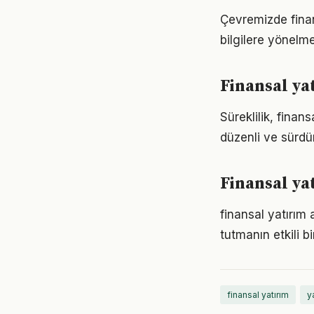
Çevremizde finan
bilgilere yönelm
Finansal ya
Süreklilik, finan
düzenli ve sürdür
Finansal ya
finansal yatırım
tutmanın etkili 
finansal yatırım
ya