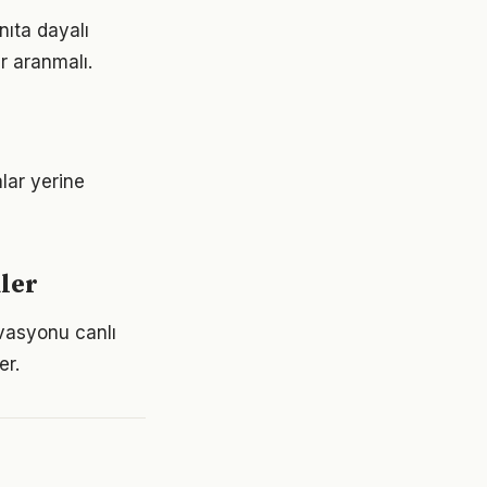
nıta dayalı
r aranmalı.
alar yerine
kler
vasyonu canlı
er.