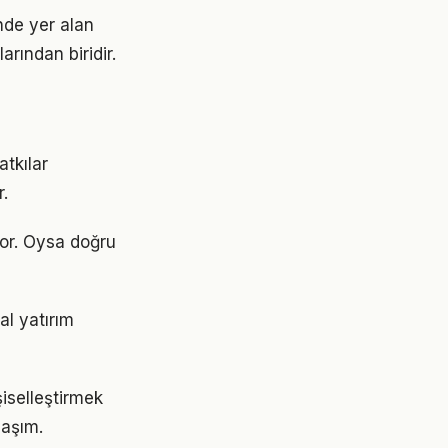
de yer alan
rından biridir.
atkılar
.
yor. Oysa doğru
al yatırım
şiselleştirmek
laşım.