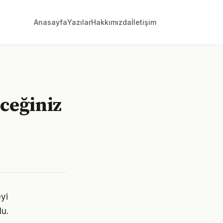
Anasayfa
Yazılar
Hakkımızda
İletişim
ceğiniz
yi
lu.