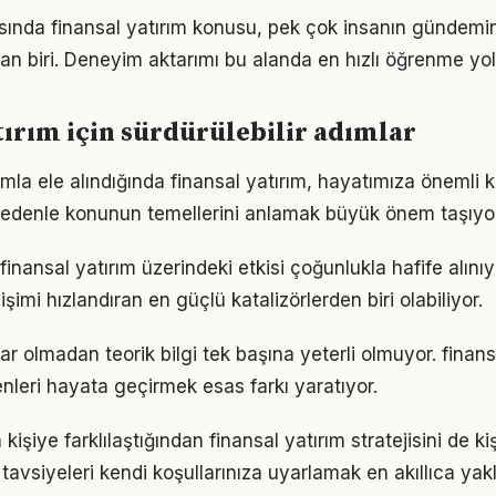
nda finansal yatırım konusu, pek çok insanın gündemin
an biri. Deneyim aktarımı bu alanda en hızlı öğrenme yolla
tırım için sürdürülebilir adımlar
mla ele alındığında finansal yatırım, hayatımıza önemli k
 nedenle konunun temellerini anlamak büyük önem taşıyor
inansal yatırım üzerindeki etkisi çoğunlukla hafife alını
işimi hızlandıran en güçlü katalizörlerden biri olabiliyor.
r olmadan teorik bilgi tek başına yeterli olmuyor. finans
enleri hayata geçirmek esas farkı yaratıyor.
 kişiye farklılaştığından finansal yatırım stratejisini de ki
tavsiyeleri kendi koşullarınıza uyarlamak en akıllıca yak