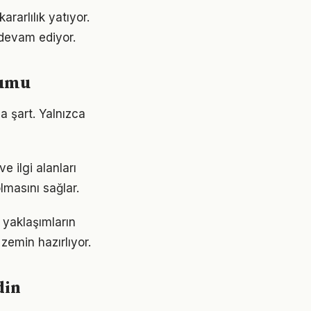
rarlılık yatıyor.
devam ediyor.
yumu
a şart. Yalnızca
e ilgi alanları
lmasını sağlar.
k yaklaşımların
emin hazırlıyor.
din