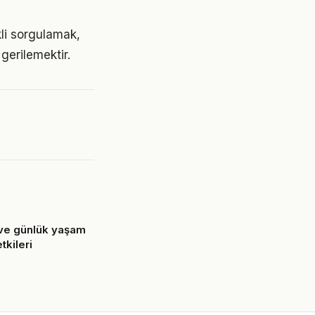
kli sorgulamak,
gerilemektir.
k ve günlük yaşam
tkileri
6