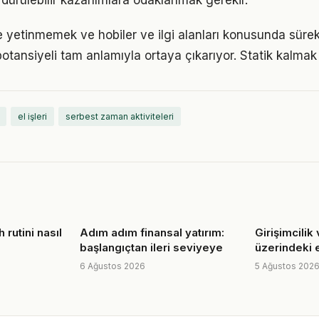
rdürülebilir kazanımlara odaklanmak gerekir.
le yetinmemek ve hobiler ve ilgi alanları konusunda süre
otansiyeli tam anlamıyla ortaya çıkarıyor. Statik kalmak 
el işleri
serbest zaman aktiviteleri
 rutini nasıl
Adım adım finansal yatırım:
Girişimcili
başlangıçtan ileri seviyeye
üzerindeki e
6 Ağustos 2026
5 Ağustos 202