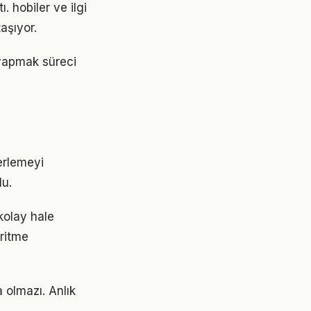
. hobiler ve ilgi
aşıyor.
 yapmak süreci
erlemeyi
lu.
 kolay hale
 ritme
a olmazı. Anlık