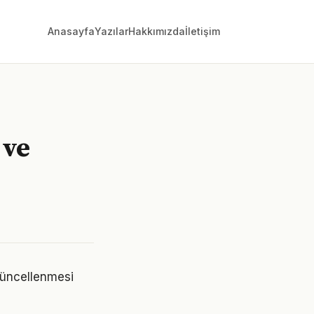
Anasayfa
Yazılar
Hakkımızda
İletişim
 ve
e güncellenmesi