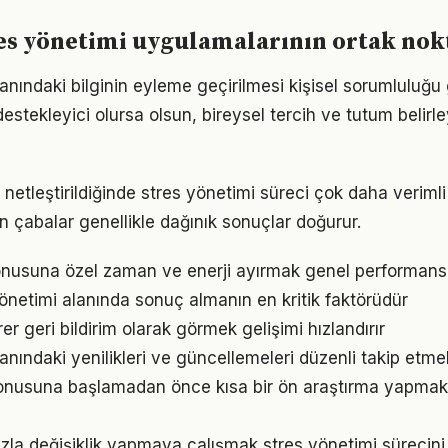
res yönetimi uygulamalarının ortak nok
anındaki bilginin eyleme geçirilmesi kişisel sorumluluğu g
estekleyici olursa olsun, bireysel tercih ve tutum belirl
 netleştirildiğinde stres yönetimi süreci çok daha verimli il
n çabalar genellikle dağınık sonuçlar doğurur.
nusuna özel zaman ve enerji ayırmak genel performansı i
 yönetimi alanında sonuç almanın en kritik faktörüdür
irer geri bildirim olarak görmek gelişimi hızlandırır
anındaki yenilikleri ve güncellemeleri düzenli takip etme
konusuna başlamadan önce kısa bir ön araştırma yapmak
zla değişiklik yapmaya çalışmak stres yönetimi sürecini z