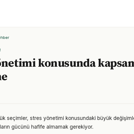
ehber
R
önetimi konusunda kapsam
me
ük seçimler, stres yönetimi konusundaki büyük değişimler
ıkların gücünü hafife almamak gerekiyor.