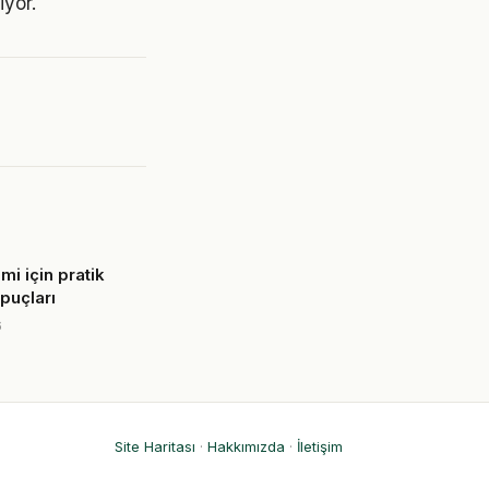
yor.
mi için pratik
ipuçları
6
Site Haritası
·
Hakkımızda
·
İletişim