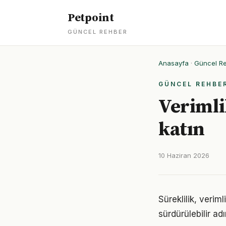
Petpoint
GÜNCEL REHBER
Anasayfa
·
Güncel R
GÜNCEL REHBE
Verimli
katın
10 Haziran 2026
Süreklilik, verim
sürdürülebilir ad