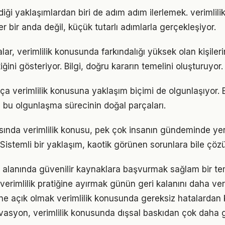
iği yaklaşımlardan biri de adım adım ilerlemek. verimlil
er bir anda değil, küçük tutarlı adımlarla gerçekleşiyor.
lar, verimlilik konusunda farkındalığı yüksek olan kişiler
iğini gösteriyor. Bilgi, doğru kararın temelini oluşturuyor.
tıkça verimlilik konusuna yaklaşım biçimi de olgunlaşıyor.
a bu olgunlaşma sürecinin doğal parçaları.
nda verimlilik konusu, pek çok insanın gündeminde yer
. Sistemli bir yaklaşım, kaotik görünen sorunlara bile çözü
i alanında güvenilir kaynaklara başvurmak sağlam bir te
verimlilik pratiğine ayırmak günün geri kalanını daha veri
e açık olmak verimlilik konusunda gereksiz hatalardan 
vasyon, verimlilik konusunda dışsal baskıdan çok daha gü