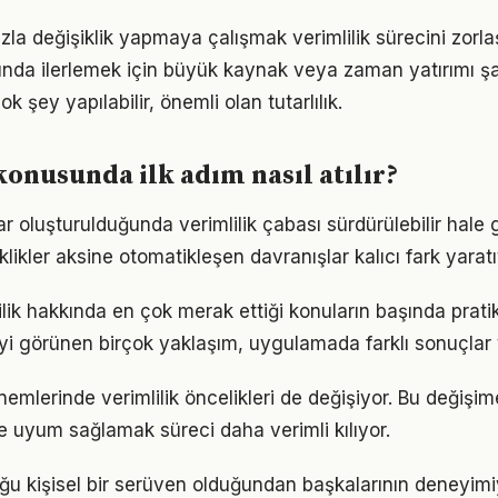
la değişiklik yapmaya çalışmak verimlilik sürecini zorlaş
lanında ilerlemek için büyük kaynak veya zaman yatırımı ş
ok şey yapılabilir, önemli olan tutarlılık.
konusunda ilk adım nasıl atılır?
ar oluşturulduğunda verimlilik çabası sürdürülebilir hale 
iklikler aksine otomatikleşen davranışlar kalıcı fark yaratı
lilik hakkında en çok merak ettiği konuların başında prat
iyi görünen birçok yaklaşım, uygulamada farklı sonuçlar v
nemlerinde verimlilik öncelikleri de değişiyor. Bu değişim
 uyum sağlamak süreci daha verimli kılıyor.
luğu kişisel bir serüven olduğundan başkalarının deneyimi