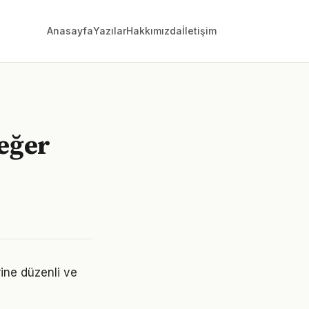
Anasayfa
Yazılar
Hakkımızda
İletişim
değer
rine düzenli ve