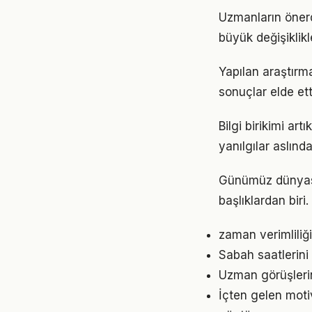
Uzmanların önerd
büyük değişiklikl
Yapılan araştırma
sonuçlar elde ett
Bilgi birikimi ar
yanılgılar aslınd
Günümüz dünyası
başlıklardan biri
zaman verimliliğ
Sabah saatlerini 
Uzman görüşlerin
İçten gelen moti