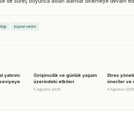
 de süreç boyunca atılan adımlar birikmeye devam edi
iliği
kişisel verim
l yatırım:
Girişimcilik ve günlük yaşam
Stres yöneti
 seviyeye
üzerindeki etkileri
öneriler ve 
5 Ağustos 2026
4 Ağustos 202