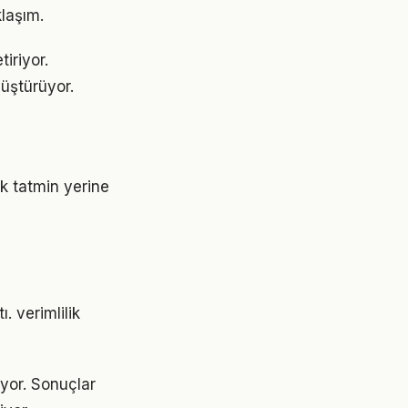
klaşım.
iriyor.
üştürüyor.
ık tatmin yerine
. verimlilik
ıyor. Sonuçlar