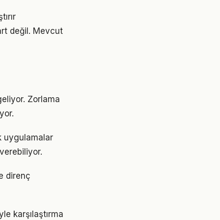
tırır
art değil. Mevcut
geliyor. Zorlama
yor.
ik uygulamalar
erebiliyor.
e direnç
yle karşılaştırma