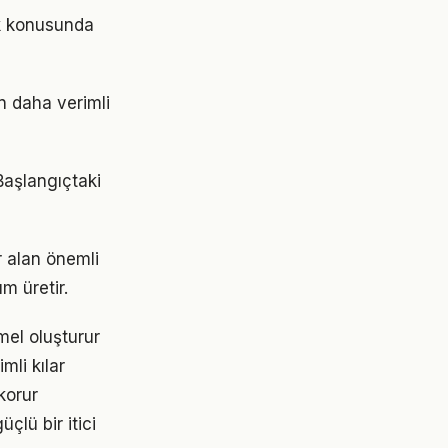
ik konusunda
in daha verimli
 Başlangıçtaki
 alan önemli
m üretir.
mel oluşturur
mli kılar
korur
çlü bir itici