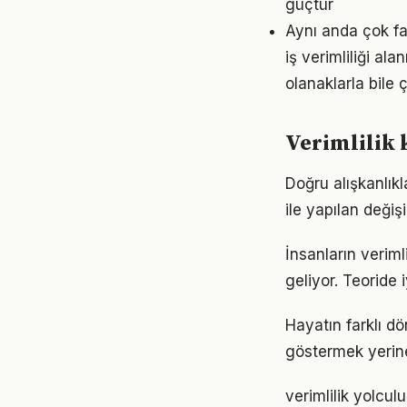
güçtür
Aynı anda çok faz
iş verimliliği a
olanaklarla bile ç
Verimlilik 
Doğru alışkanlıkl
ile yapılan değiş
İnsanların verim
geliyor. Teoride 
Hayatın farklı dö
göstermek yerine
verimlilik yolcu